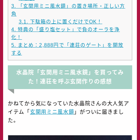
3.
「玄関用ミニ風水鏡」の置き場所・正しい方
角
3.1.
下駄箱の上に置くだけでOK！
4.
特典の「盛り塩セット」で負のオーラを浄
化！
5.
まとめ：2,888円で「連荘のゲート」を開放
する
水晶院「玄関用ミニ風水鏡」を買ってみ
た！連荘を呼ぶ玄関作りの感想
かねてから気になっていた水晶院さんの大人気ア
イテム「
玄関用ミニ風水鏡
」がついに届きまし
た。