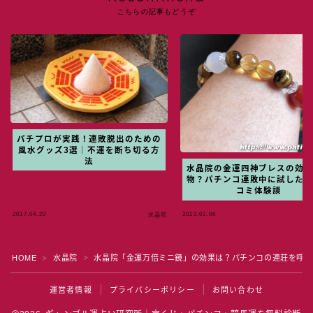
こちらの記事もどうぞ
パチプロが実践！連敗脱出のための
風水グッズ3選｜不運を断ち切る方
法
水晶院の金運四神ブレスの効
物？パチンコ連敗中に試した
コミ体験談
2017.04.20
2020.02.06
水晶院
HOME
水晶院
水晶院「金運万倍ミニ鏡」の効果は？パチンコの連荘を呼ぶ
＞
＞
運営者情報
プライバシーポリシー
お問い合わせ