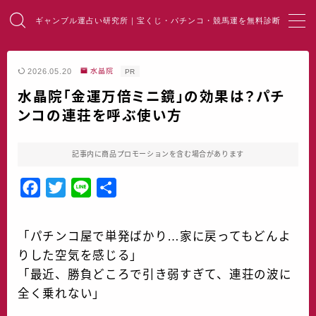
ギャンブル運占い研究所｜宝くじ・パチンコ・競馬運を無料診断
MENU
2026.05.20
水晶院
PR
水晶院「金運万倍ミニ鏡」の効果は？パチ
HOME
ンコの連荘を呼ぶ使い方
総合占い
記事内に商品プロモーションを含む場合があります
宝くじ占い
F
T
L
共
a
w
i
有
パチンコ占い
c
i
n
「パチンコ屋で単発ばかり…家に戻ってもどんよ
e
t
e
競馬・麻雀占い
りした空気を感じる」
b
t
「最近、勝負どころで引き弱すぎて、連荘の波に
o
e
開運・風水
全く乗れない」
o
r