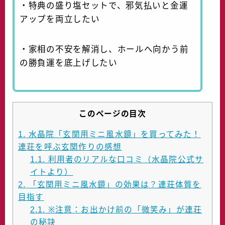
・特典の盛り塩セットで、邪気払いと金運
アップを両立したい
・家相の不安を解消し、ホールへ向かう前
の勝負運を底上げしたい
このページの目次
1.
水晶院「玄関用ミニ風水鏡」を買ってみた！
連荘を呼ぶ玄関作りの感想
1.1.
利用者のリアルな口コミ（水晶院公式サ
イトより）
2.
「玄関用ミニ風水鏡」の効果は？連荘体質を
目指す
2.1.
※注意：お出かけ前の「微笑み」が連荘
の秘訣