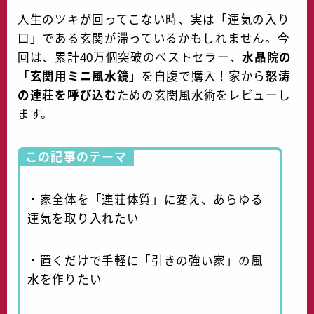
水晶院
k
人生のツキが回ってこない時、実は「運気の入り
口」である玄関が滞っているかもしれません。今
宝くじ雑学
回は、累計40万個突破のベストセラー、
水晶院の
「玄関用ミニ風水鏡」
を自腹で購入！家から
怒涛
の連荘を呼び込む
ための玄関風水術をレビューし
ます。
この記事のテーマ
・家全体を「連荘体質」に変え、あらゆる
運気を取り入れたい
・置くだけで手軽に「引きの強い家」の風
水を作りたい