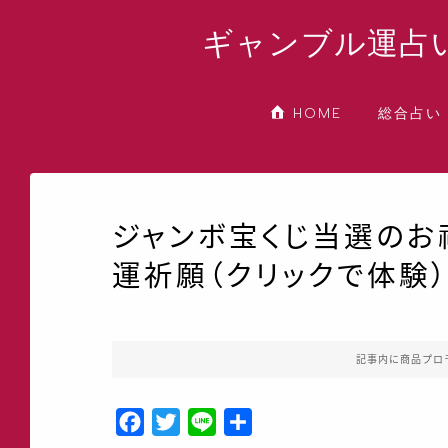
ギャンブル運占
総合占い
HOME
ジャンボ宝くじ当選のお
運祈願（クリックで体験
記事内に商品プロ
F
T
L
共