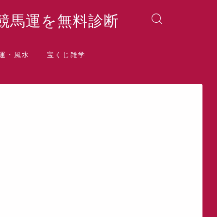
競馬運を無料診断
運・風水
宝くじ雑学
晶院