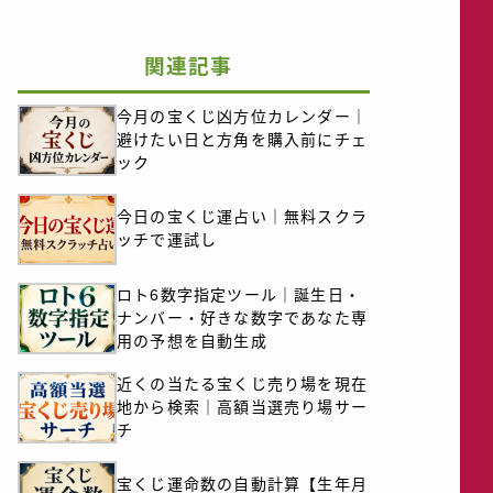
関連記事
今月の宝くじ凶方位カレンダー｜
避けたい日と方角を購入前にチェ
ック
今日の宝くじ運占い｜無料スクラ
ッチで運試し
ロト6数字指定ツール｜誕生日・
ナンバー・好きな数字であなた専
用の予想を自動生成
近くの当たる宝くじ売り場を現在
地から検索｜高額当選売り場サー
チ
宝くじ運命数の自動計算【生年月