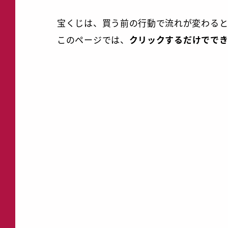
a
w
i
有
c
i
n
宝くじは、買う前の行動で流れが変わると
e
t
e
このページでは、
クリックするだけでで
b
t
o
e
o
r
k