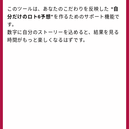
このツールは、あなたのこだわりを反映した
“自
分だけのロト6予想”
を作るためのサポート機能で
す。
数字に自分のストーリーを込めると、結果を見る
時間がもっと楽しくなるはずです。