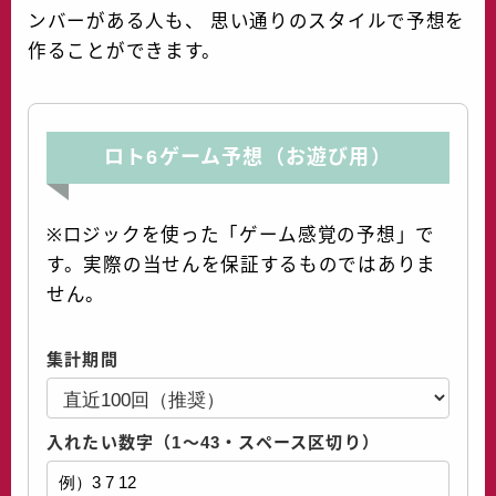
ンバーがある人も、 思い通りのスタイルで予想を
作ることができます。
ロト6ゲーム予想（お遊び用）
※ロジックを使った「ゲーム感覚の予想」で
す。実際の当せんを保証するものではありま
せん。
集計期間
入れたい数字（1〜43・スペース区切り）