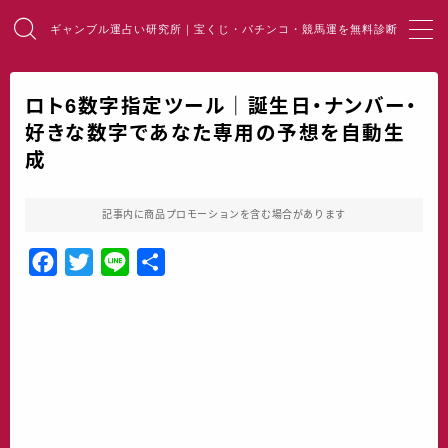
ギャンブル運占い研究所｜宝くじ・パチンコ・競馬運を無料診断
MENU
ロト6数字指定ツール｜誕生日・ナンバー・
好きな数字であなた専用の予想を自動生
HOME
成
総合占い
記事内に商品プロモーションを含む場合があります
宝くじ占い
F
T
L
共
a
w
i
有
パチンコ占い
c
i
n
e
t
e
競馬・麻雀占い
b
t
o
e
開運・風水
o
r