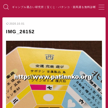
ギャンブル運占い研究所｜宝くじ・パチンコ・競馬運を無料診断
MENU
2020.10.01
IMG_26152
HOME
総合占い
宝くじ占い
パチンコ占い
競馬・麻雀占い
開運・風水