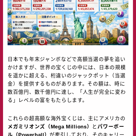
水晶院
o
r
k
宝くじ雑学
日本でも年末ジャンボなどで高額当選の夢を追い
かけますが、世界の宝くじの中には、日本の規模
を遥かに超える、桁違いのジャックポット（当選
金）を提供するものがあります。その額は、時に
数百億円、数千億円に達し、「人生が完全に変わ
る」レベルの富をもたらします。
これらの超高額な海外宝くじは、主にアメリカの
メガミリオンズ（Mega Millions）
と
パワーボー
ル（Powerball）
が牽引しており、そのキャリー