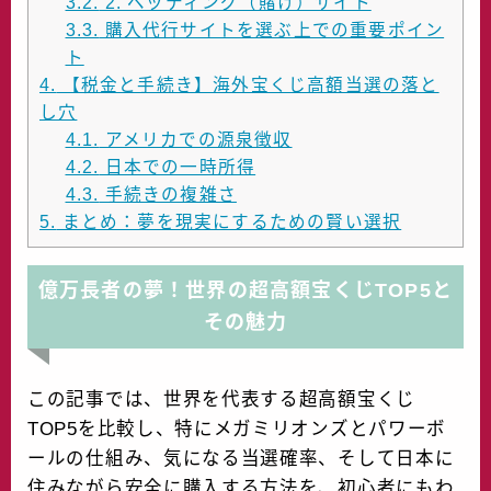
3.2.
2. ベッティング（賭け）サイト
3.3.
購入代行サイトを選ぶ上での重要ポイン
ト
4.
【税金と手続き】海外宝くじ高額当選の落と
し穴
4.1.
アメリカでの源泉徴収
4.2.
日本での一時所得
4.3.
手続きの複雑さ
5.
まとめ：夢を現実にするための賢い選択
億万長者の夢！世界の超高額宝くじTOP5と
その魅力
この記事では、世界を代表する超高額宝くじ
TOP5を比較し、特にメガミリオンズとパワーボ
ールの仕組み、気になる当選確率、そして日本に
住みながら安全に購入する方法を、初心者にもわ