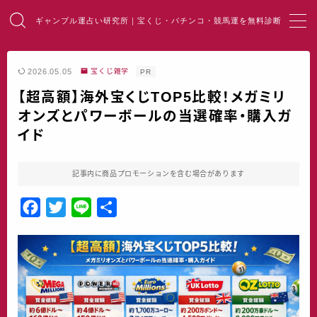
ギャンブル運占い研究所｜宝くじ・パチンコ・競馬運を無料診断
MENU
2026.05.05
宝くじ雑学
PR
【超高額】海外宝くじTOP5比較！メガミリ
HOME
オンズとパワーボールの当選確率・購入ガ
イド
総合占い
宝くじ占い
記事内に商品プロモーションを含む場合があります
F
T
L
共
パチンコ占い
a
w
i
有
c
i
n
競馬・麻雀占い
e
t
e
b
t
開運・風水
o
e