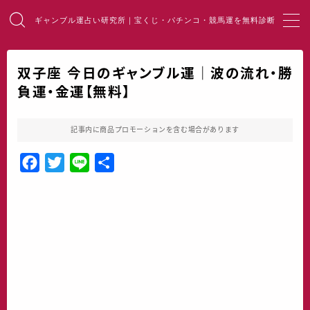
ギャンブル運占い研究所｜宝くじ・パチンコ・競馬運を無料診断
MENU
双子座 今日のギャンブル運｜波の流れ・勝
負運・金運【無料】
HOME
総合占い
記事内に商品プロモーションを含む場合があります
F
T
L
共
宝くじ占い
a
w
i
有
c
i
n
パチンコ占い
e
t
e
b
t
競馬・麻雀占い
o
e
o
r
開運・風水
k