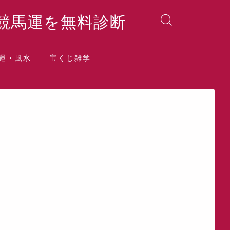
競馬運を無料診断
運・風水
宝くじ雑学
晶院