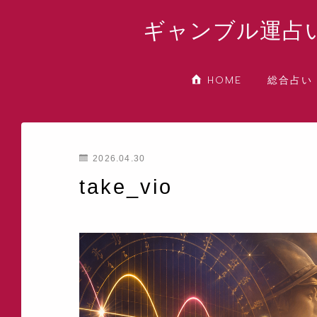
ギャンブル運占
総合占い
HOME
2026.04.30
take_vio