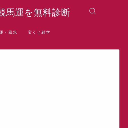
競馬運を無料診断
運・風水
宝くじ雑学
晶院