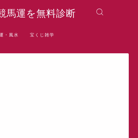
競馬運を無料診断
運・風水
宝くじ雑学
晶院