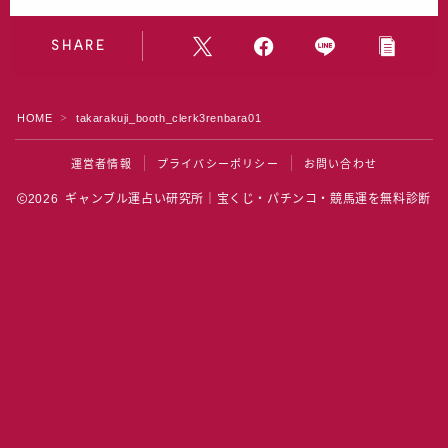
水晶院
SHARE
宝くじ雑学
HOME
takarakuji_booth_clerk3renbara01
＞
運営者情報
プライバシーポリシー
お問い合わせ
2026 ギャンブル運占い研究所｜宝くじ・パチンコ・競馬運を無料診断