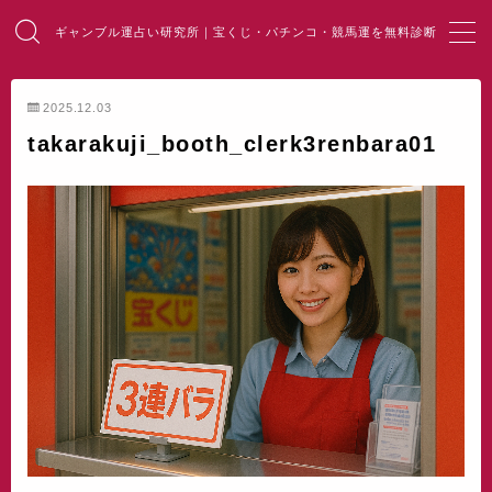
ギャンブル運占い研究所｜宝くじ・パチンコ・競馬運を無料診断
MENU
2025.12.03
takarakuji_booth_clerk3renbara01
HOME
総合占い
宝くじ占い
パチンコ占い
競馬・麻雀占い
開運・風水