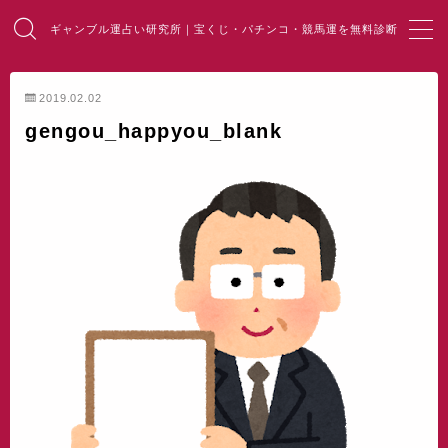
ギャンブル運占い研究所｜宝くじ・パチンコ・競馬運を無料診断
MENU
2019.02.02
gengou_happyou_blank
HOME
総合占い
宝くじ占い
パチンコ占い
競馬・麻雀占い
開運・風水