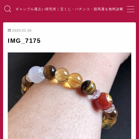
ギャンブル運占い研究所｜宝くじ・パチンコ・競馬運を無料診断
MENU
2020.02.06
IMG_7175
HOME
総合占い
宝くじ占い
パチンコ占い
競馬・麻雀占い
開運・風水