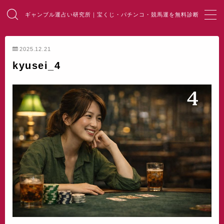
ギャンブル運占い研究所｜宝くじ・パチンコ・競馬運を無料診断
MENU
2025.12.21
kyusei_4
HOME
総合占い
宝くじ占い
パチンコ占い
競馬・麻雀占い
開運・風水