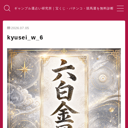
ギャンブル運占い研究所｜宝くじ・パチンコ・競馬運を無料診断
MENU
2026.07.05
kyusei_w_6
HOME
総合占い
宝くじ占い
パチンコ占い
競馬・麻雀占い
開運・風水