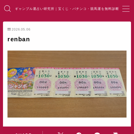
ギャンブル運占い研究所｜宝くじ・パチンコ・競馬運を無料診断
MENU
2026.05.06
renban
HOME
総合占い
宝くじ占い
パチンコ占い
競馬・麻雀占い
開運・風水