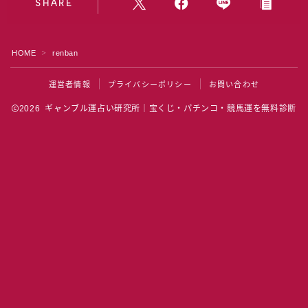
水晶院
SHARE
宝くじ雑学
HOME
renban
＞
運営者情報
プライバシーポリシー
お問い合わせ
2026 ギャンブル運占い研究所｜宝くじ・パチンコ・競馬運を無料診断