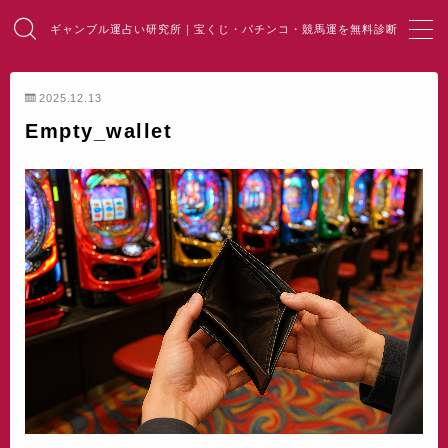
ギャンブル運占い研究所｜宝くじ・パチンコ・競馬運を無料診断
MENU
2025.12.13
Empty_wallet
HOME
総合占い
宝くじ占い
パチンコ占い
競馬・麻雀占い
開運・風水