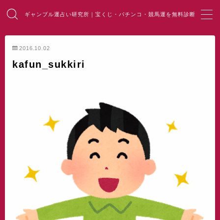
ギャンブル運占い研究所｜宝くじ・パチンコ・競馬運を無料診断
MENU
2016.10.02
kafun_sukkiri
HOME
総合占い
宝くじ占い
パチンコ占い
競馬・麻雀占い
開運・風水