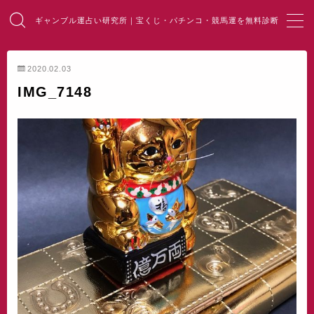
ギャンブル運占い研究所｜宝くじ・パチンコ・競馬運を無料診断
MENU
2020.02.03
IMG_7148
HOME
総合占い
宝くじ占い
パチンコ占い
競馬・麻雀占い
開運・風水