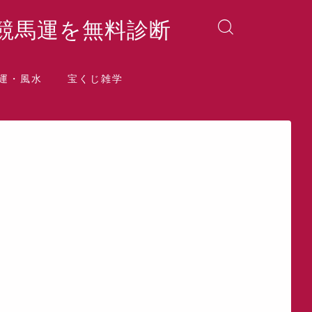
競馬運を無料診断
運・風水
宝くじ雑学
晶院