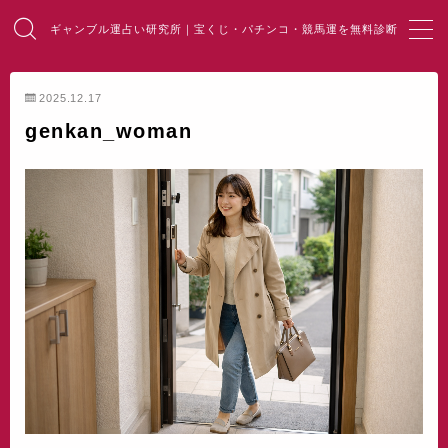
ギャンブル運占い研究所｜宝くじ・パチンコ・競馬運を無料診断
MENU
2025.12.17
genkan_woman
HOME
総合占い
宝くじ占い
パチンコ占い
競馬・麻雀占い
開運・風水