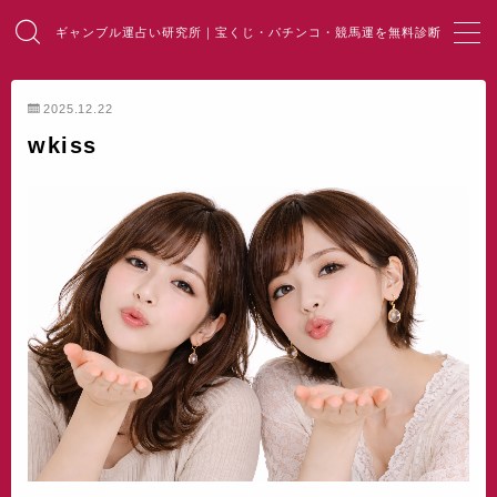
ギャンブル運占い研究所｜宝くじ・パチンコ・競馬運を無料診断
MENU
2025.12.22
wkiss
HOME
総合占い
宝くじ占い
パチンコ占い
競馬・麻雀占い
開運・風水