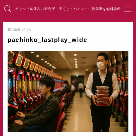
ギャンブル運占い研究所｜宝くじ・パチンコ・競馬運を無料診断
MENU
2025.12.13
pachinko_lastplay_wide
HOME
総合占い
宝くじ占い
パチンコ占い
競馬・麻雀占い
開運・風水