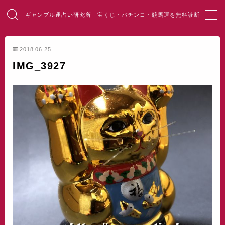
ギャンブル運占い研究所｜宝くじ・パチンコ・競馬運を無料診断
MENU
2018.06.25
IMG_3927
HOME
総合占い
宝くじ占い
パチンコ占い
競馬・麻雀占い
開運・風水