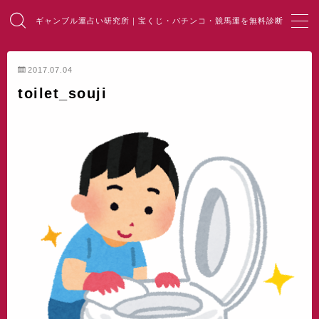
ギャンブル運占い研究所｜宝くじ・パチンコ・競馬運を無料診断
MENU
2017.07.04
toilet_souji
HOME
総合占い
宝くじ占い
パチンコ占い
競馬・麻雀占い
開運・風水