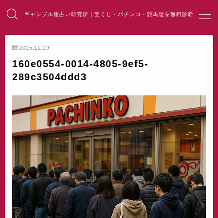
ギャンブル運占い研究所｜宝くじ・パチンコ・競馬運を無料診断
MENU
2025.11.29
160e0554-0014-4805-9ef5-
HOME
289c3504ddd3
総合占い
宝くじ占い
パチンコ占い
競馬・麻雀占い
開運・風水