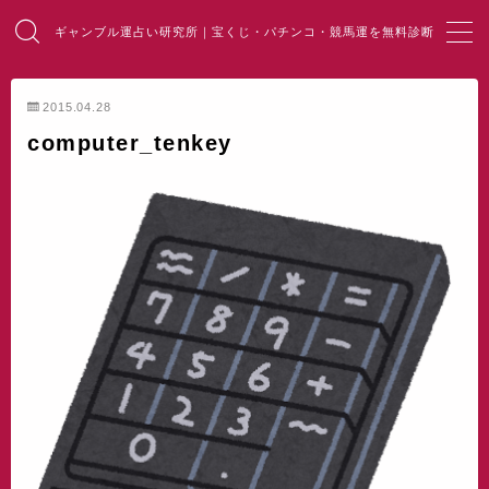
ギャンブル運占い研究所｜宝くじ・パチンコ・競馬運を無料診断
MENU
2015.04.28
computer_tenkey
HOME
総合占い
宝くじ占い
パチンコ占い
競馬・麻雀占い
開運・風水